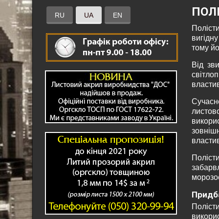
ПОЛ
RU
UA
EN
Поліст
вигідну
тому й
Від зв
світл
властив
Сучасн
листово
викори
зовніш
властив
Полісти
забарв
морозос
Придба
Полісти
викори