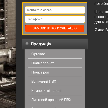
потрібн
Ціна п
пропону
для ма
Якщо В
Продукція
Оргскло
Полікарбонат
Полістірол
Вспінений ПВХ
Композитні панелі
Листовой прозорий ПВХ