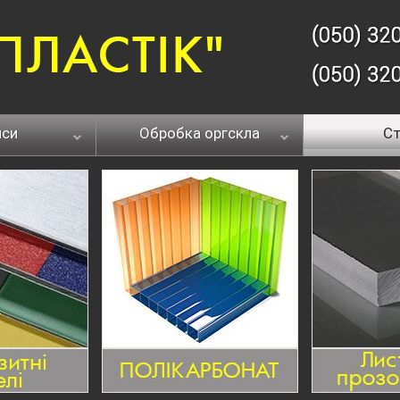
йси
Обробка оргскла
Ст