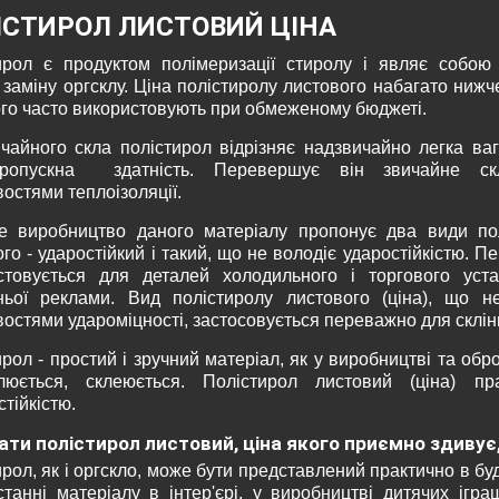
ІСТИРОЛ ЛИСТОВИЙ ЦІНА
ирол є продуктом полімеризації стиролу і являє собою
 заміну оргсклу. Ціна полістиролу листового набагато нижч
ого часто використовують при обмеженому бюджеті.
ичайного скла полістирол відрізняє надзвичайно легка ваг
опропускна здатність. Перевершує він звичайне с
остями теплоізоляції.
е виробництво даного матеріалу пропонує два види по
го - ударостійкий і такий, що не володіє ударостійкістю. 
стовується для деталей холодильного і торгового уста
ньої реклами. Вид полістиролу листового (ціна), що н
остями удароміцності, застосовується переважно для склін
рол - простий і зручний матеріал, як у виробництві та оброб
люється, склеюється. Полістирол листовий (ціна) пр
тійкістю.
ти полістирол листовий, ціна якого приємно здивує
рол, як і оргскло, може бути представлений практично в бу
станні матеріалу в інтер'єрі, у виробництві дитячих ігра