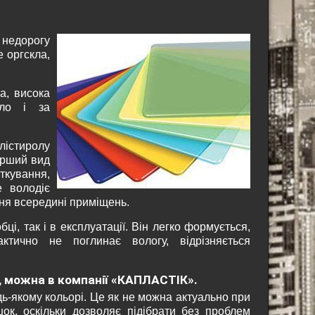
 недорогу
е оргскла,
а, висока
кло і за
лістиролу
Перший вид
ткування,
е володіє
ня всередині приміщень.
ці, так і в експлуатації. Він легко формується,
актично не поглинає вологу, відрізняється
, можна в компанії «КАПЛАСТІК».
дь-якому кольорі. Це як не можна актуально при
шок, оскільки дозволяє підібрати без проблем