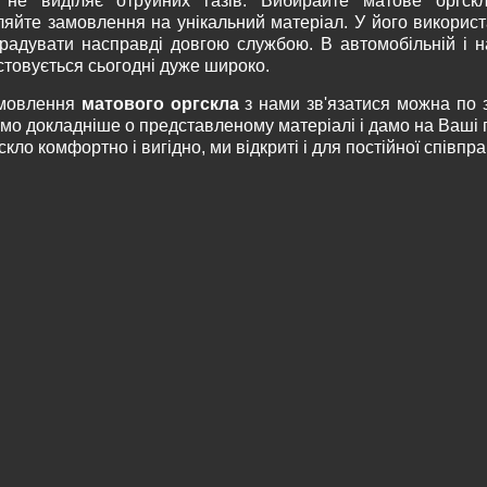
і не виділяє отруйних газів. Вибирайте матове оргск
яйте замовлення на унікальний матеріал. У його використа
 радувати насправді довгою службою. В автомобільній і на
товується сьогодні дуже широко.
амовлення
матового оргскла
з нами зв'язатися можна по
мо докладніше о представленому матеріалі і дамо на Ваші п
скло комфортно і вигідно, ми відкриті і для постійної співпр