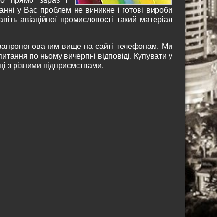
ло прямо зараз і
нні у Вас проблем не виникне і готові вироби
віть авіаційної промисловості такий матеріал
 запропонованим вище на сайті телефонам. Ми
итання по ньому вичерпні відповіді. Купувати у
аці з різними підприємствами.