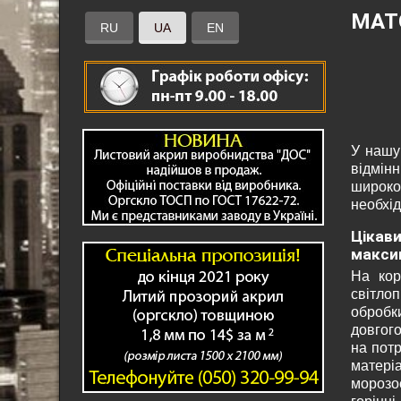
МАТ
RU
UA
EN
У нашу
відмін
широко 
необхід
Цікави
макси
На кор
світло
обробк
довгого
на потр
матеріа
морозос