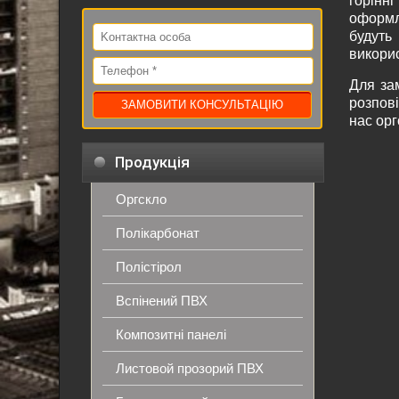
горінн
оформл
будуть
викорис
Для з
розпові
нас орг
Продукція
Оргскло
Полікарбонат
Полістірол
Вспінений ПВХ
Композитні панелі
Листовой прозорий ПВХ