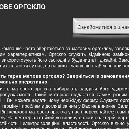
ОВЕ ОРГСКЛО
 компанію часто звертаються за матовим оргсклом, завдяки
ним характеристикам. Оргскло служить відмінною заміно
використовують його сьогодні в будівництві і дизайні. За
них кількостях у нас, на наших складах він стабільно присут
ть гарне матове оргскло? Зверніться із замовленн
мально оперативно.
исть матового оргскла вибирають завдяки його удароміц
пропускаємості. Такий матеріал піддається самим різним
и, і Ви можете надати йому необхідну форму. Служити орг
 терміну і проблем в догляді за ним у Вас не виникне. За
ібні кількості матового оргскла у нас і переконайтеся самі
лу. Наш матеріал стійкий до впливу вологи і бактерій, варт
тійкість і електроізоляційні властивості. Оргскло вільно 