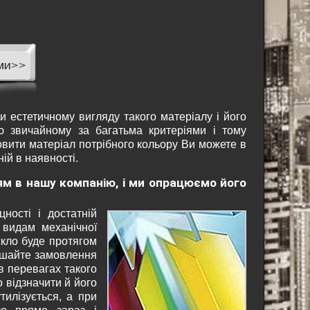
 естетичному вигляду такого матеріалу і його
ю звичайному за багатьма критеріями і тому
мовити матеріал потрібного кольору Ви можете в
ній в наявності.
ям в нашу компанію, і ми опрацюємо його
ності і достатній
 видам механічної
скло буде протягом
лишайте замовлення
 в перевагах такого
о відзначити й його
утилізується, а при