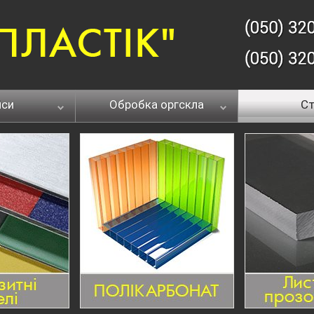
йси
Обробка оргскла
Ст