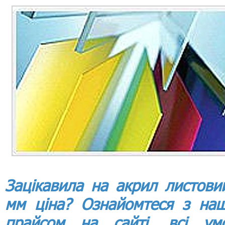
Зацікавила на акрил листови
мм ціна? Ознайомтеся з на
прайсом на сайті, всі ум