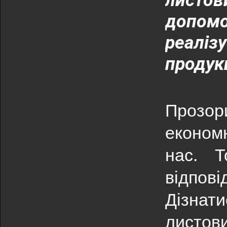
листо
допом
реалі
продук
Прозо
економ
нас. 
відпові
Дізна
листови