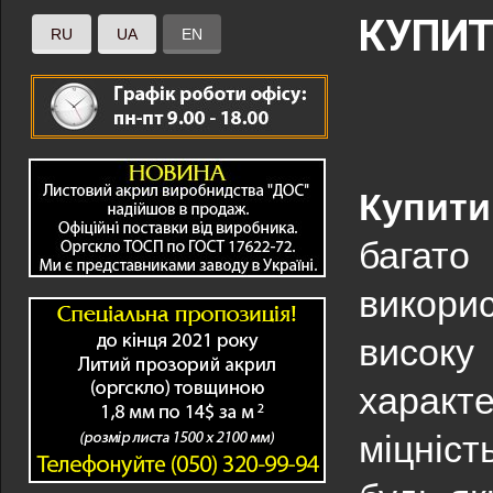
КУПИТ
RU
UA
EN
Купити
багат
викори
високу 
характе
міцніст