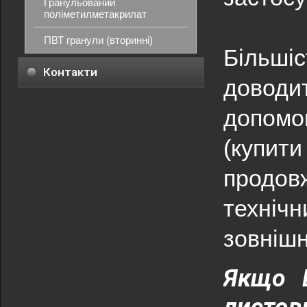
Гранульований
поліметилметакрилат
ПВТ гранули (вторинні)
Більші
Контакти
доводит
допом
(купит
продов
техніч
зовніш
Якщо 