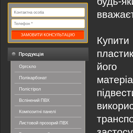
будь-я
вважаєт
Купити
пласти
Продукція
його 
Оргскло
матері
Полікарбонат
Полістірол
підве
Вспінений ПВХ
викори
Композитні панелі
транспо
Листовой прозорий ПВХ
застосу