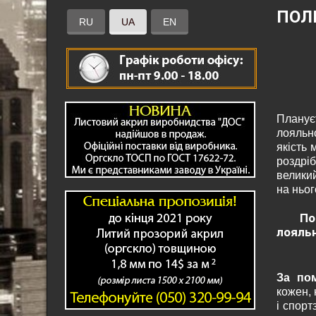
ПОЛ
RU
UA
EN
Планує
лояльн
якість 
роздрі
велики
на ньог
По
лояльн
За по
кожен, 
і спорт