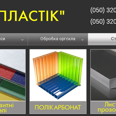
йси
Обробка оргскла
Ст