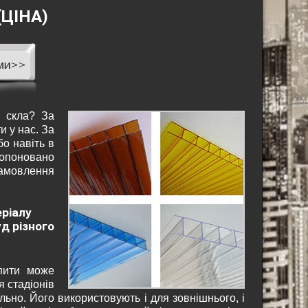
ЦІНА)
о скла? За
 у нас. За
бо навіть в
ропоновано
замовлення
еріалу
д різного
пити може
я стадіонів
льно. Його використовують і для зовнішнього, і