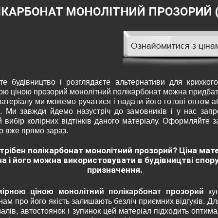
ІКАРБОНАТ МОНОЛІТНИЙ ПРОЗОРИЙ (
те будівництво і розглядаєте альтернативи для крихког
ою ціною прозорий монолітний полікарбонат можна придбати
матеріалу ми можемо ручатися і надати його готові оптом а
б. Ми завжди йдемо назустріч до замовників і у нас зап
й вибір колірних відтінків даного матеріалу. Оформляйте 
о вже прямо зараз.
трібен полікарбонат монолітний прозорий? Ціна мат
а і його можна використовувати в будівництві спору
призначення.
мірною ціною монолітний полікарбонат прозорий
ку
нам про його якість залишають безліч приємних відгуків. Дл
залів, автостоянок і зупинок цей матеріал підходить оптима