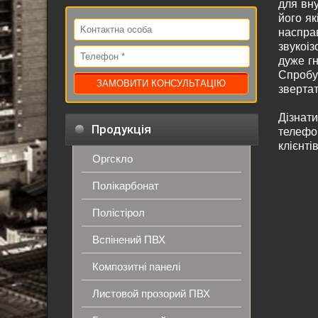
для вн
його як
наспра
звукоіз
дуже гн
Спробуй
звертат
Дізнат
Продукція
телефо
клієнті
Оргскло
Полікарбонат
Полістірол
Вспінений ПВХ
Композитні панелі
Листовой прозорий ПВХ