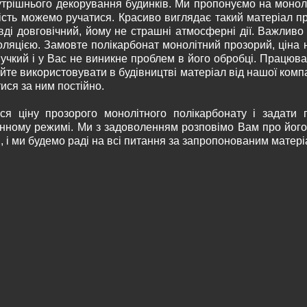
утрішнього декорування будинків. Ми пропонуємо на монолі
ість можемо ручатися. Красиво виглядає такий матеріал при
вді довговічний, йому не страшні атмосферні дії. Важливо
оляцією. Замовте полікарбонат монолітний прозорий, ціна 
учкий і у Вас не виникне проблем в його обробці. Працюва
те використовувати в будівництві матеріал від нашої компан
ися за ним постійно.
ися ціну прозорого монолітного полікарбонату і задат
нному режимі. Ми з задоволенням розповімо Вам про його о
в, і ми будемо раді на всі питання за запропонованим матері