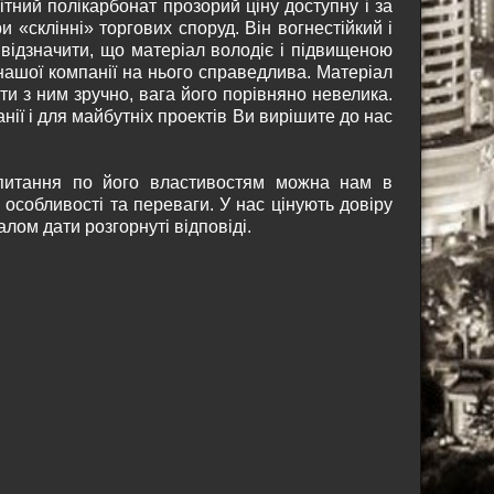
тний полікарбонат прозорий ціну доступну і за
 «склінні» торгових споруд. Він вогнестійкий і
 відзначити, що матеріал володіє і підвищеною
нашої компанії на нього справедлива. Матеріал
ти з ним зручно, вага його порівняно невелика.
ії і для майбутніх проектів Ви вирішите до нас
и питання по його властивостям можна нам в
собливості та переваги. У нас цінують довіру
алом дати розгорнуті відповіді.