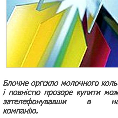
Блочне оргскло молочного коль
і повністю прозоре купити мож
зателефонувавши в на
компанію.