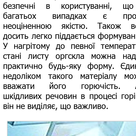
безпечні в користуванні, щ
багатьох випадках є про
неоціненною якістю. Також в
досить легко піддається формува
У нагрітому до певної температ
стані листу оргскла можна над
практично будь-яку форму. Єди
недоліком такого матеріалу мо
вважати його горючість. 
шкідливих речовин в процесі гор
він не виділяє, що важливо.