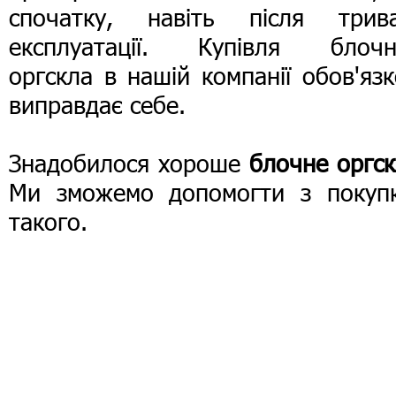
спочатку, навіть після трива
експлуатації. Купівля блочн
оргскла в нашій компанії обов'яз
виправдає себе.
Знадобилося хороше
блочне оргс
Ми зможемо допомогти з покуп
такого.