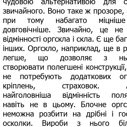
чудовою альтернативою для с
звичайного. Воно таке ж прозоре,
при тому набагато міцніш
довговічніше. Звичайно, це не 
відмінності оргскла і скла. Є ще ба
інших. Оргскло, наприклад, ще в 
легше, що дозволяє з нь
створювати полегшені конструкції,
не потребують додаткових оп
кріплень, страховок. 
найголовніша відмінність поля
навіть не в цьому. Блочне оргс
неможна розбити на дрібні і гос
осколки. Вироби з нього бі