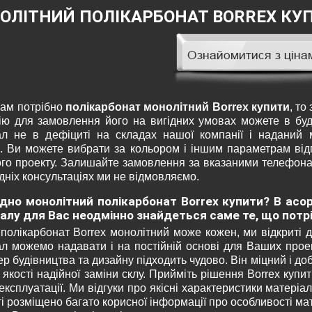
ОЛІТНИЙ ПОЛІКАРБОНАТ ВORREX КУ
ам потрібно
полікарбонат монолітний Вorrex купити
, то
ію для замовлення його на вигідних умовах можете в буд
ал не в дефіциті на складах нашої компанії і наданий
. Ви можете вибрати за кольором і іншим параметрам від
ого проекту. Залишайте замовлення за вказаними телефона
ніх консультаціях ми не відмовляємо.
дно монолітний полікарбонат Вorrex купити? В асо
алу для Вас неодмінно знайдеться саме те, що потрі
полікарбонат Вorrex монолітний може кожен, ми відкриті д
ал можемо надавати і на постійній основі для Ваших проек
р будівництва та дизайну підходить чудово. Він міцний і до
 якості надійної заміни склу. Прийміть рішення Вorrex купи
експлуатації. Ми відгуки про якісні характеристики матеріа
і розміщено багато корисної інформації про особливості мат