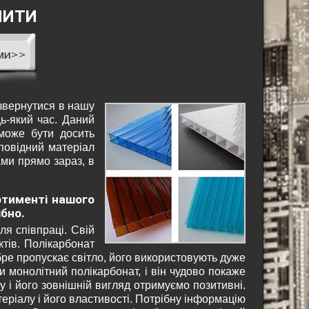
ПИТИ
 звернутися в нашу
ь-який час. Даний
 може бути досить
повідний матеріал
ми прямо зараз, в
ртименті нашого
бно.
ля співпраці. Свій
тів. Полікарбонат
бре пропускає світло, його використовують дуже
ти монолітний полікарбонат, і він чудово покаже
лу і його зовнішній вигляд отримуємо позитивні.
еріалу і його властивості. Потрібну інформацію