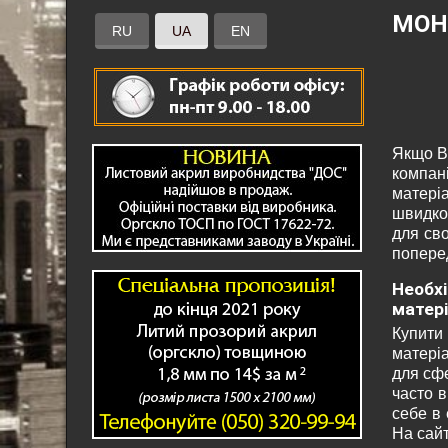
МОН
RU
UA
EN
Якщо В
компан
матері
швидко
для св
поперед
Необхі
матері
Купити 
матері
для сфе
часто в
себе в 
На сайт