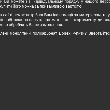
ти Ви можете і в індивідуальному порядку у нашого перс
 купити його можна за привабливою вартістю.
 сайті немає потрібної Вам інформації за матеріалом, то 
півробітники розкажуть про матеріал з асортименту детал
ивно оброблять Ваше замовлення.
влені монолітний полікарбонат Вorrex купити? Звертайтеся
.