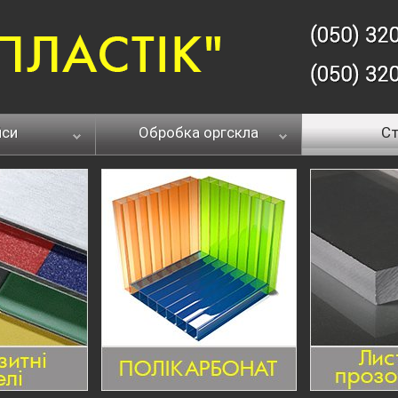
йси
Обробка оргскла
Ст