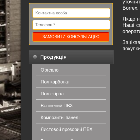
уточни
Вorrex,
Якщо на
Наші с
операт
Заціка
покупки
Продукція
Оргскло
Полікарбонат
Полістірол
Вспінений ПВХ
Композитні панелі
Листовой прозорий ПВХ